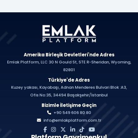
Amerika Birleşik Devletleri'nde Adres
Emlak Platform, LLC 30 N Gould St, STE R-Sheridan, Wyoming,
82801
Türkiye'de Adres
Kuzey yakası, Kayabaşı, Adnan Menderes Bulvari Blok :A3,
Ofis No:35, 34494 Başakşehir/İstanbul
Bizimle İletişime Geçin
+90 549 606 80 80
info@emlakplatform.com.tr
Platform Gayrimenkul