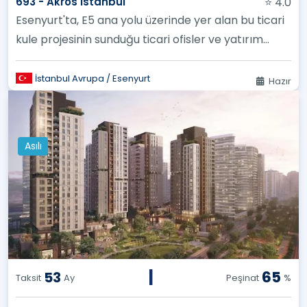
693 - Akros İstanbul
⭐ 4.0
Esenyurt'ta, E5 ana yolu üzerinde yer alan bu ticari
kule projesinin sunduğu ticari ofisler ve yatırım
fırsatları.
İstanbul Avrupa / Esenyurt
Hazır
Asılı
|
65
53
Taksit
Ay
Peşinat
%