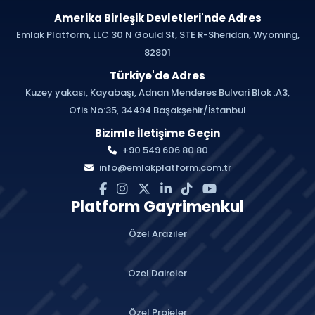
Amerika Birleşik Devletleri'nde Adres
Emlak Platform, LLC 30 N Gould St, STE R-Sheridan, Wyoming,
82801
Türkiye'de Adres
Kuzey yakası, Kayabaşı, Adnan Menderes Bulvari Blok :A3,
Ofis No:35, 34494 Başakşehir/İstanbul
Bizimle İletişime Geçin
+90 549 606 80 80
info@emlakplatform.com.tr
Platform Gayrimenkul
Özel Araziler
Özel Daireler
Özel Projeler