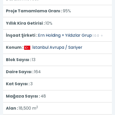
Proje Tamamlama Oranı :
95%
Yıllık Kira Getirisi :
10%
İnşaat Şirketi :
Ern Holding + Yıldızlar Grup
| 0.0 ⭐
Konum :
İstanbul Avrupa / Sariyer
Blok Sayısı :
13
Daire Sayısı :
164
Kat Sayısı :
3
Mağaza Sayısı :
48
2
Alan :
18,500
m