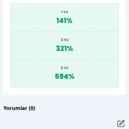
1 Yıl
141%
3 Yıl
321%
5 Yıl
594%
Yorumlar
(0)