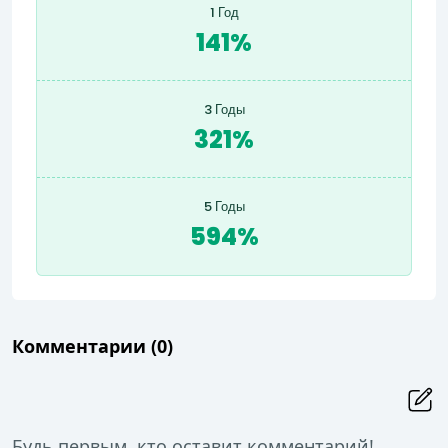
1 Год
141%
3 Годы
321%
5 Годы
594%
Комментарии
(0)
Будь первым, кто оставит комментарий!