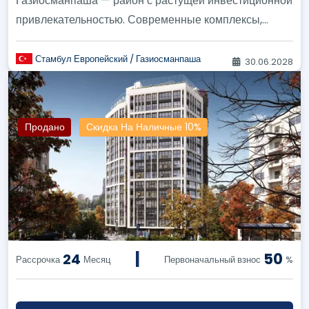
Газиосманпаша — район с растущей инвестиционной
привлекательностью. Современные комплексы,
инфраструктура и высокий дохо...
Стамбул Европейский / Газиосманпаша
30.06.2028
Продано
Скидка На Наличные 10%
|
50
24
Рассрочка
Месяц
Первоначальный взнос
%