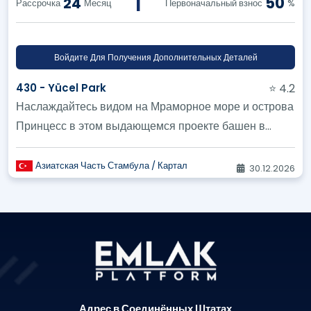
|
50
24
Рассрочка
Месяц
Первоначальный взнос
%
Войдите Для Получения Дополнительных Деталей
430 - Yücel Park
⭐ 4.2
Наслаждайтесь видом на Мраморное море и острова
Принцесс в этом выдающемся проекте башен в
Картале
Азиатская Часть Стамбула / Картал
30.12.2026
Адрес в Соединённых Штатах