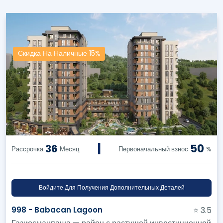
Скидка На Наличные 15%
|
50
36
Рассрочка
Месяц
Первоначальный взнос
%
Войдите Для Получения Дополнительных Деталей
998 - Babacan Lagoon
⭐ 3.5