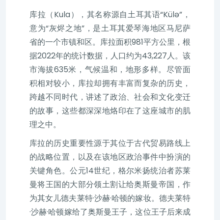
库拉（Kula），其名称源自土耳其语“Külə”，
意为“灰烬之地”，是土耳其爱琴海地区马尼萨
省的一个市镇和区。库拉面积981平方公里，根
据2022年的统计数据，人口约为43,227人。该
市海拔635米，气候温和，地形多样。尽管面
积相对较小，库拉却拥有丰富而复杂的历史，
跨越不同时代，讲述了政治、社会和文化变迁
的故事，这些都深深地烙印在了这座城市的肌
理之中。
库拉的历史重要性源于其位于古代贸易路线上
的战略位置，以及在该地区政治事件中扮演的
关键角色。公元14世纪，格尔米扬统治者苏莱
曼将王国的大部分领土割让给奥斯曼帝国，作
为其女儿德夫莱特·沙赫·哈顿的嫁妆。德夫莱特
·沙赫·哈顿嫁给了奥斯曼王子，这位王子后来成