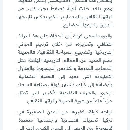
وتقلص عدد السكان المسيحيين بشكل ملحوظ.
ومع ذلك، ظلت كولة تحتفظ بجزء كبير من
تراثها الثقافي والمعماري، الذي يعكس تاريخها
العريق وتنوعها الحضاري.
واليوم، تسعى كولة إلى الحفاظ على هذا التراث
الثقافي وتعزيزه، من خلال ترميم المباني
التاريخية وتشجيع السياحة الثقافية. فالمدينة
تضم العديد من المعالم التاريخية الهامة، مثل
المساجد القديمة والكنائس المهجورة والمنازل
التقليدية التي تعود إلى الحقبة العثمانية.
بالإضافة إلى ذلك، تشتهر كولة بصناعة السجاد
اليدوي والحرف التقليدية الأخرى، التي تمثل
جزءاً هاماً من هوية المدينة وتراثها الثقافي.
تواجه كولة، كغيرها من المدن الصغيرة في
تركيا، تحديات اقتصادية واجتماعية متعددة.
فالهجرة من الريف إلى المدن الكبرى أدت إلى