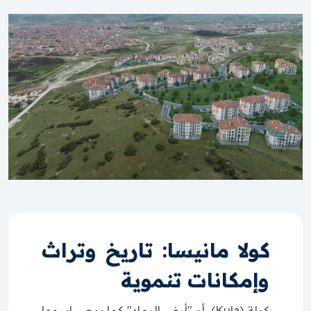
كولا مانيسا: تاريخ وتراث
وإمكانات تنموية
كولة (Kula)، أو "أرض الرماد" كما يوحي اسمها