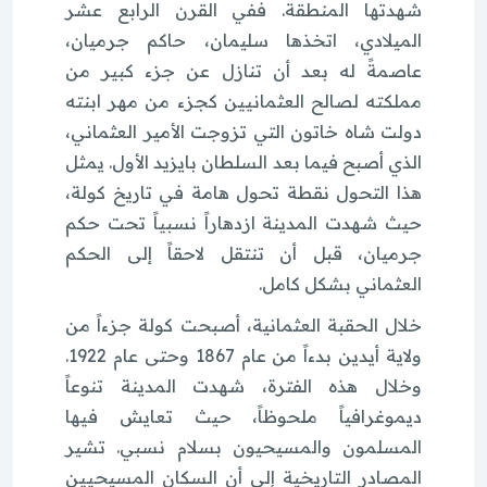
شهدتها المنطقة. ففي القرن الرابع عشر
الميلادي، اتخذها سليمان، حاكم جرميان،
عاصمةً له بعد أن تنازل عن جزء كبير من
مملكته لصالح العثمانيين كجزء من مهر ابنته
دولت شاه خاتون التي تزوجت الأمير العثماني،
الذي أصبح فيما بعد السلطان بايزيد الأول. يمثل
هذا التحول نقطة تحول هامة في تاريخ كولة،
حيث شهدت المدينة ازدهاراً نسبياً تحت حكم
جرميان، قبل أن تنتقل لاحقاً إلى الحكم
العثماني بشكل كامل.
خلال الحقبة العثمانية، أصبحت كولة جزءاً من
ولاية أيدين بدءاً من عام 1867 وحتى عام 1922.
وخلال هذه الفترة، شهدت المدينة تنوعاً
ديموغرافياً ملحوظاً، حيث تعايش فيها
المسلمون والمسيحيون بسلام نسبي. تشير
المصادر التاريخية إلى أن السكان المسيحيين