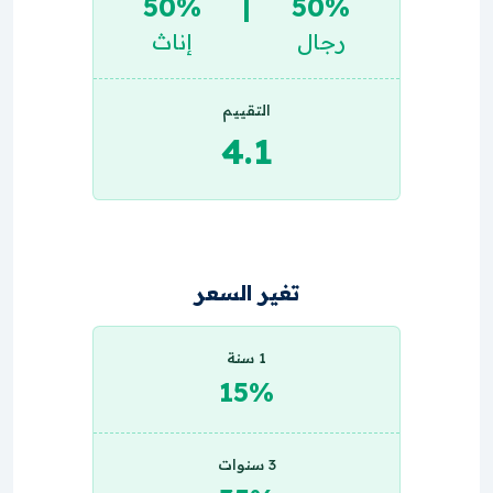
50%
|
50%
رجال
إناث
التقييم
4.1
تغير السعر
1 سنة
15%
3 سنوات