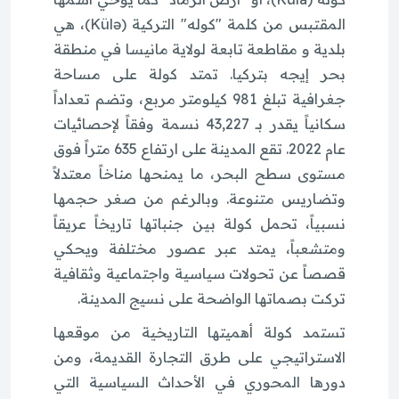
المقتبس من كلمة "كوله" التركية (Külə)، هي
بلدية و مقاطعة تابعة لولاية مانيسا في منطقة
بحر إيجه بتركيا. تمتد كولة على مساحة
جغرافية تبلغ 981 كيلومتر مربع، وتضم تعداداً
سكانياً يقدر بـ 43,227 نسمة وفقاً لإحصائيات
عام 2022. تقع المدينة على ارتفاع 635 متراً فوق
مستوى سطح البحر، ما يمنحها مناخاً معتدلاً
وتضاريس متنوعة. وبالرغم من صغر حجمها
نسبياً، تحمل كولة بين جنباتها تاريخاً عريقاً
ومتشعباً، يمتد عبر عصور مختلفة ويحكي
قصصاً عن تحولات سياسية واجتماعية وثقافية
تركت بصماتها الواضحة على نسيج المدينة.
تستمد كولة أهميتها التاريخية من موقعها
الاستراتيجي على طرق التجارة القديمة، ومن
دورها المحوري في الأحداث السياسية التي