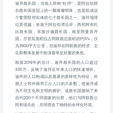
迪拜酋长国，当地人简称“杜拜”，是阿拉伯联
合酋长国皇冠上的一颗璀璨明珠，也是组成这
个繁荣联邦实体的七个酋长国之一。迪拜地理
位置优越，坐落于阿拉伯湾沿岸，西邻阿布扎
比酋长国，东接沙迦酋长国，南至阿曼苏丹
国。尽管其面积仅占阿联酋总面积的约5%，仅
为3900平方公里，但迪拜在阿联酋的经济、文
化和整体发展中扮演着举足轻重的角色。
根据2019年的估计，迪拜酋长国的人口超过
330万，反映了迪拜近年来人口的快速增长。
迪拜的人口构成以其显著的多样性为特征，外
籍人士和外籍劳工占人口的大多数，使迪拜成
为不同文化和文明的熔炉。该酋长国接纳了来
自约200个不同国家的社群，他们与阿联酋公
民和谐共处，共同营造了独特的全球化环境。