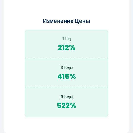
Изменение Цены
1 Год
212%
3 Годы
415%
5 Годы
522%