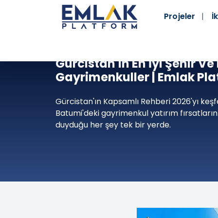
Projeler
İk
Gürcistan'ın En İyi Şehir Ve
Gayrimenkuller | Emlak Pl
Gürcistan'ın Kapsamlı Rehberi 2026'yı keşfedin
Batumi'deki gayrimenkul yatırım fırsatlarını 
duyduğu her şey tek bir yerde.