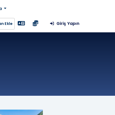
da
Giriş Yapın
lan Ekle