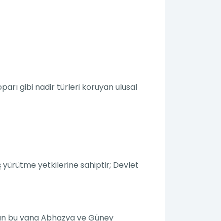
arı gibi nadir türleri koruyan ulusal
ürütme yetkilerine sahiptir; Devlet
ndan bu yana Abhazya ve Güney