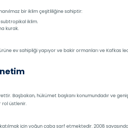
ılmaz bir iklim çeşitliliğine sahiptir:
 subtropikal iklim.
ha kurak.
ürüne ev sahipliği yapıyor ve bakir ormanları ve Kafkas leop
önetim
ettir. Başbakan, hükümet başkanı konumundadır ve geniş y
 rol üstlenir.
a katılmak için yoğun çaba sarf etmektedir. 2008 savaşı