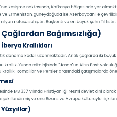
'nın kesişme noktasında, Kafkasya bölgesinde yer almakta
ve Ermenistan, güneydoğuda ise Azerbaycan ile çevrilidir.
ilyon nüfusa sahiptir. Başkenti ve en büyük şehri Tiflis'tir.
k Çağlardan Bağımsızlığa)
 İberya Krallıkları
itik döneme kadar uzanmaktadır. Antik çağlarda iki büyük kr
 krallık, Yunan mitolojisinde "Jason"un Altın Post yolculuğuyl
krallık, Romalılar ve Persler arasındaki çatışmalarda önem
nmesi
sinde MS 337 yılında Hristiyanlığı resmi devlet dini olarak
ni şekillendirmiş ve onu Bizans ve Avrupa kültürüyle ilişkilen
. Yüzyıllar)