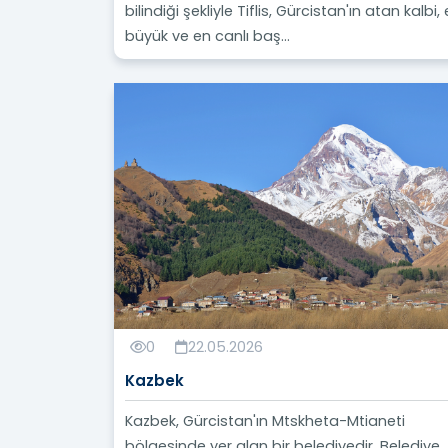
bilindiği şekliyle Tiflis, Gürcistan'ın atan kalbi,
büyük ve en canlı baş...
0
22.05.2026
Kazbek
Kazbek, Gürcistan'ın Mtskheta-Mtianeti
bölgesinde yer alan bir belediyedir. Belediye,