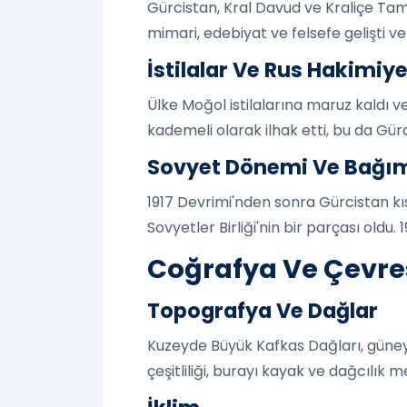
Gürcistan, Kral Davud ve Kraliçe Ta
mimari, edebiyat ve felsefe gelişti v
İstilalar Ve Rus Hakimiye
Ülke Moğol istilalarına maruz kaldı v
kademeli olarak ilhak etti, bu da Gür
Sovyet Dönemi Ve Bağım
1917 Devrimi'nden sonra Gürcistan kıs
Sovyetler Birliği'nin bir parçası oldu.
Coğrafya Ve Çevrese
Topografya Ve Dağlar
Kuzeyde Büyük Kafkas Dağları, güneyd
çeşitliliği, burayı kayak ve dağcılık m