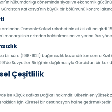
mar'ın hükümdarlığı döneminde siyasi ve ekonomik gücünün
e Gürcistan Kafkasya'nın büyük bir bölümünü kontrol altına 
ti
e ardından Osmanlı-Safevi rekabetinin etkisi altına girdi. 
cü monarşisinin ortadan kaldırılmasına ve yerine Rus yöne
sızlık
a bir süre (1918-1921) bağımsızlık kazandıktan sonra Kızıl 
 1991'de Sovyetler Birliği'nin dağılmasıyla Gürcistan bir kez d
l Çeşitlilik
e ise Küçük Kafkas Dağları hakimdir. Ülkenin en yüksek zir
eraklıları için küresel bir destinasyon haline getirmektedir.