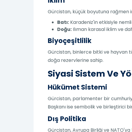
İklim
Gürcistan, küçük boyutuna rağmen inan
Batı:
Karadeniz'in etkisiyle nemli
Doğu:
Ilıman karasal iklim ve da
Biyoçeşitlilik
Gürcistan, binlerce bitki ve hayvan t
doğa rezervlerine sahip.
Siyasi Sistem Ve Y
Hükümet Sistemi
Gürcistan, parlamenter bir cumhuriy
Başkanı ise sembolik ve birleştirici bir
Dış Politika
Gürcistan, Avrupa Birliği ve NATO'y