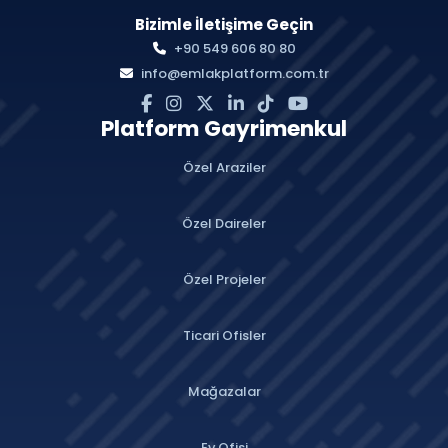
Bizimle İletişime Geçin
+90 549 606 80 80
info@emlakplatform.com.tr
Platform Gayrimenkul
Özel Araziler
Özel Daireler
Özel Projeler
Ticari Ofisler
Mağazalar
Ev Ofisi