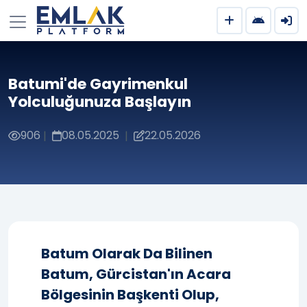
Batumi'de Gayrimenkul
Yolculuğunuza Başlayın
906
08.05.2025
22.05.2026
|
|
Batum Olarak Da Bilinen
Batum, Gürcistan'ın Acara
Bölgesinin Başkenti Olup,