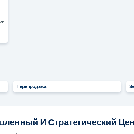
ной
Перепродажа
З
ленный И Стратегический Цен