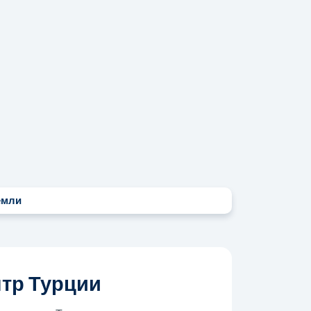
емли
тр Турции