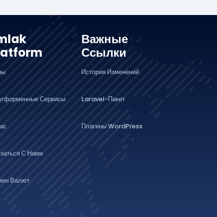
mlak
Важные
latform
Ссылки
ны
История Изменений
атформенные Сервисы
Laravel-Пакет
ас
Плагины WordPress
заться С Нами
мен Валют