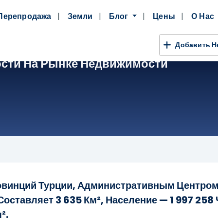
Перепродажа
Земли
Блог
Цены
О Нас
Добавить 
сти На Рынке Недвижимости
овинций Турции, Административным Центром
оставляет 3 635 Км², Население — 1 997 258 
².