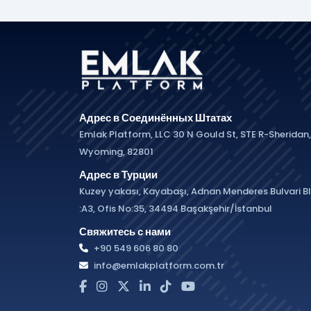
Адрес в Соединённых Штатах
Emlak Platform, LLC 30 N Gould St, STE R-Sheridan,
Wyoming, 82801
Адрес в Турции
Kuzey yakası, Kayabaşı, Adnan Menderes Bulvari B
:A3, Ofis No:35, 34494 Başakşehir/İstanbul
Свяжитесь с нами
+90 549 606 80 80
info@emlakplatform.com.tr