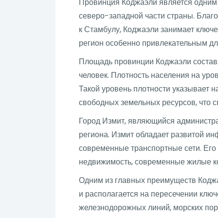
Провинция Коджаэли является одним 
северо-западной части страны. Благ
к Стамбулу, Коджаэли занимает ключев
регион особенно привлекательным дл
Площадь провинции Коджаэли составля
человек. Плотность населения на уро
Такой уровень плотности указывает н
свободных земельных ресурсов, что с
Город Измит, являющийся администра
региона. Измит обладает развитой и
современные транспортные сети. Его
недвижимость, современные жилые к
Одним из главных преимуществ Коджа
и располагается на пересечении клю
железнодорожных линий, морских порт