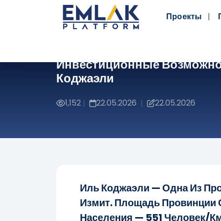
Проекты
Инвестиционные Возможно
Коджаэли
1,152
22.05.2026
22.05.2026
|
|
Иль Коджаэли — Одна Из Пр
Измит. Площадь Провинции С
Населения — 551 Человек/км