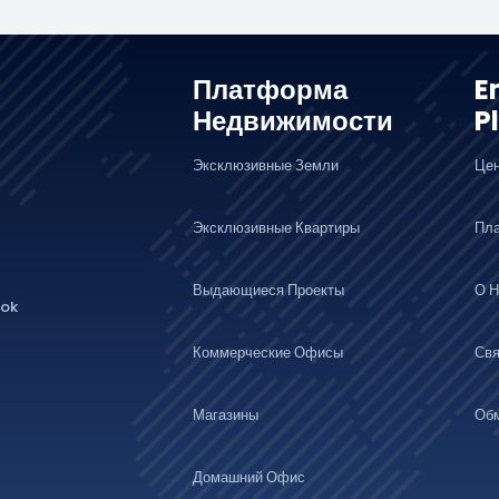
Платформа
E
Недвижимости
P
Эксклюзивные Земли
Це
Эксклюзивные Квартиры
Пл
Выдающиеся Проекты
О Н
lok
Коммерческие Офисы
Свя
Магазины
Об
Домашний Офис