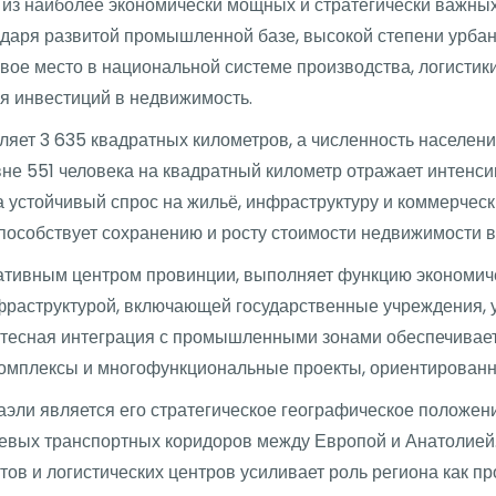
из наиболее экономически мощных и стратегически важных
одаря развитой промышленной базе, высокой степени урбан
ое место в национальной системе производства, логистики 
я инвестиций в недвижимость.
ет 3 635 квадратных километров, а численность населени
вне 551 человека на квадратный километр отражает интенси
а устойчивый спрос на жильё, инфраструктуру и коммерчески
пособствует сохранению и росту стоимости недвижимости в
тивным центром провинции, выполняет функцию экономиче
нфраструктурой, включающей государственные учреждения, 
 тесная интеграция с промышленными зонами обеспечивае
омплексы и многофункциональные проекты, ориентированн
эли является его стратегическое географическое положен
чевых транспортных коридоров между Европой и Анатолией
ов и логистических центров усиливает роль региона как пр